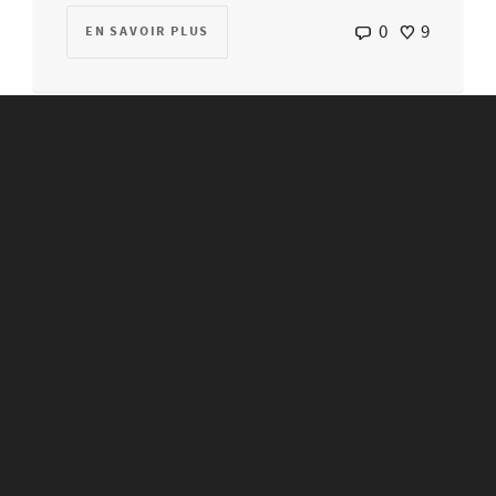
0
9
EN SAVOIR PLUS
Slideshow Post
By
mgadmin
on
22 octobre 2013
Lorem ipsum dolor sit amet, consectetur
adipiscing elit. Etiam aliquam massa quis
mauris sollicitudin commodo venenatis ligula
commodo. Sed...
0
83
EN SAVOIR PLUS