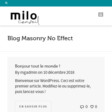
I'm looking for
product
in a size
size
.
Show me the
colour
items.
Super Search
Blog Masonry No Effect
Bonjour tout le monde !
By
mgadmin
on
10 décembre 2018
Bienvenue sur WordPress. Ceci est votre
premier article. Modifiez-le ou supprimez-le,
puis lancez-vous !
0
0
EN SAVOIR PLUS