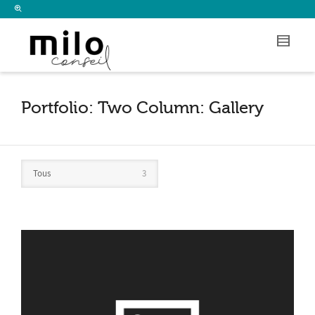
I'm looking for
product
in a size
size
.
Show me the
colour
items.
Super Search
Portfolio: Two Column: Gallery
Tous
3