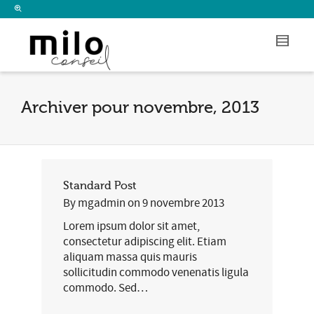
I'm looking for
product
in a size
size
.
Show me the
colour
items.
Super Search
Archiver pour novembre, 2013
Standard Post
By
mgadmin
on
9 novembre 2013
Lorem ipsum dolor sit amet,
consectetur adipiscing elit. Etiam
aliquam massa quis mauris
sollicitudin commodo venenatis ligula
commodo. Sed…