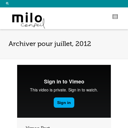
I'm looking for
product
in a size
size
.
Show me the
colour
items.
Super Search
Archiver pour juillet, 2012