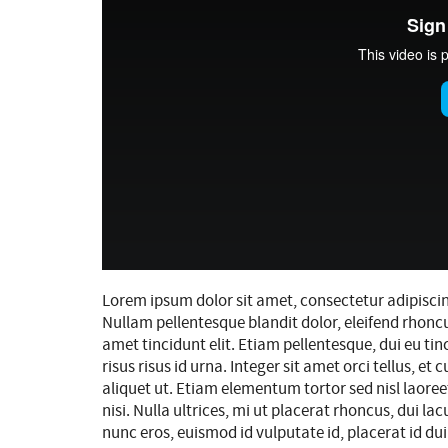
Lorem ipsum dolor sit amet, consectetur adipiscing
Nullam pellentesque blandit dolor, eleifend rhon
amet tincidunt elit. Etiam pellentesque, dui eu ti
risus risus id urna. Integer sit amet orci tellus, e
aliquet ut. Etiam elementum tortor sed nisl laore
nisi. Nulla ultrices, mi ut placerat rhoncus, dui la
nunc eros, euismod id vulputate id, placerat id d