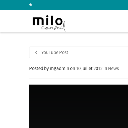
I'm looking for
product
in a size
size
.
YouTube Post
Posted by
mgadmin
on
10 juillet 2012
in
News