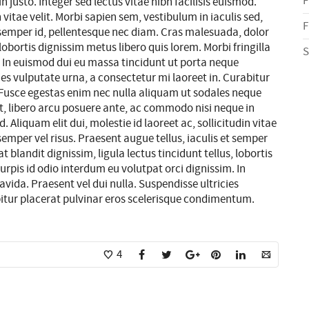
F
justo. Integer sed lectus vitae nibh facilisis euismod.
n vitae velit. Morbi sapien sem, vestibulum in iaculis sed,
F
t semper id, pellentesque nec diam. Cras malesuada, dolor
, lobortis dignissim metus libero quis lorem. Morbi fringilla
S
. In euismod dui eu massa tincidunt ut porta neque
ies vulputate urna, a consectetur mi laoreet in. Curabitur
Fusce egestas enim nec nulla aliquam ut sodales neque
at, libero arcu posuere ante, ac commodo nisi neque in
d. Aliquam elit dui, molestie id laoreet ac, sollicitudin vitae
 semper vel risus. Praesent augue tellus, iaculis et semper
 blandit dignissim, ligula lectus tincidunt tellus, lobortis
turpis id odio interdum eu volutpat orci dignissim. In
ida. Praesent vel dui nulla. Suspendisse ultricies
bitur placerat pulvinar eros scelerisque condimentum.
4