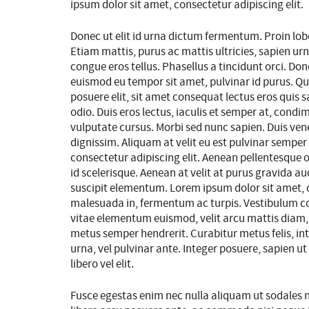
ipsum dolor sit amet, consectetur adipiscing elit.
Donec ut elit id urna dictum fermentum. Proin lobor
Etiam mattis, purus ac mattis ultricies, sapien urn
congue eros tellus. Phasellus a tincidunt orci. Done
euismod eu tempor sit amet, pulvinar id purus. Q
posuere elit, sit amet consequat lectus eros quis 
odio. Duis eros lectus, iaculis et semper at, con
vulputate cursus. Morbi sed nunc sapien. Duis vene
dignissim. Aliquam at velit eu est pulvinar sempe
consectetur adipiscing elit. Aenean pellentesque 
id scelerisque. Aenean at velit at purus gravida a
suscipit elementum. Lorem ipsum dolor sit amet, co
malesuada in, fermentum ac turpis. Vestibulum conva
vitae elementum euismod, velit arcu mattis diam, i
metus semper hendrerit. Curabitur metus felis, in
urna, vel pulvinar ante. Integer posuere, sapien ut 
libero vel elit.
Fusce egestas enim nec nulla aliquam ut sodales ne