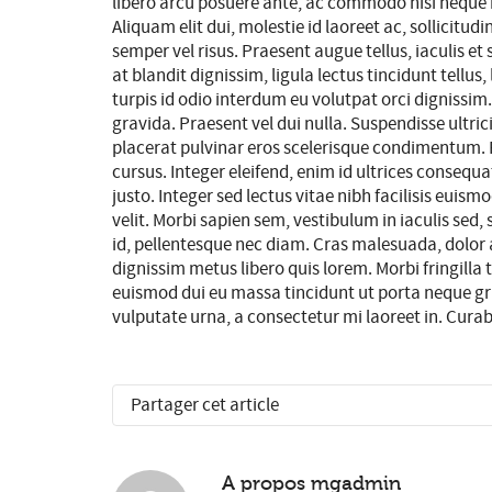
libero arcu posuere ante, ac commodo nisi neque in 
Aliquam elit dui, molestie id laoreet ac, sollicitudi
semper vel risus. Praesent augue tellus, iaculis e
at blandit dignissim, ligula lectus tincidunt tellus
turpis id odio interdum eu volutpat orci dignissim
gravida. Praesent vel dui nulla. Suspendisse ultric
placerat pulvinar eros scelerisque condimentum. 
cursus. Integer eleifend, enim id ultrices consequ
justo. Integer sed lectus vitae nibh facilisis euismo
velit. Morbi sapien sem, vestibulum in iaculis sed,
id, pellentesque nec diam. Cras malesuada, dolor at
dignissim metus libero quis lorem. Morbi fringilla 
euismod dui eu massa tincidunt ut porta neque grav
vulputate urna, a consectetur mi laoreet in. Cura
Partager cet article
A propos
mgadmin