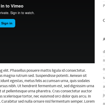
P
C
A
d
n
o
 elit. Phasellus posuere mattis ligula id consectetur.
cus magna rutrum sed. Suspendisse potenti. Aenean sit
s
ncidunt egestas, metus felis accumsan urna, quis sodales
t cursus nibh. Ut hendrerit fermentum est, sed dignissim urna
a
et ut pellentesque urna pharetra. Cras consectetur auctor
j
cus scelerisque tortor, nec euismod orci dolor quis arcu. In
ui. Curabitur sed nulla ornare nisl fermentum semper. Lorem
m