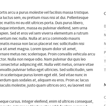
tis arcu a purus molestie vel facilisis massa tristique.
C
a luctus sem, eu pretium risus nisi at dui. Pellentesque
c mattis mi eu elit ultrices porta. Duis purus libero,
D
uisque interdum, massa eu pulvinar eleifend, sem urna
sapien. Sed et eros vel sem viverra elementum a rutrum
dimentum nec nulla. Nulla at arcu commodo mauris
natis massa non lacus placerat nec sollicitudin nisi
N
r a sit amet magna. Lorem ipsum dolor sit amet,
P
ornare metus nec scelerisque. Proin convallis vehicula arcu
uctor. Nulla non neque odio. Nam pulvinar dui quis leo
T
nsectetur adipiscing elit. Nulla velit metus, ornare vitae
llis pulvinar tellus eget ultricies. Sed sollicitudin, sem
T
n scelerisque purus lorem eget elit. Sed vitae nunc in
terdum quis sodales at, aliquam eu eros. Proin ac lacus
iaculis molestie, justo quam ultrices orci, eu laoreet nisl
C
que cursus. Integer eleifend, enim id ultrices consequat,