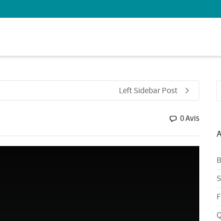
 Show me the
colour
items.
Left Sidebar Post
0 Avis
A
B
S
F
Q