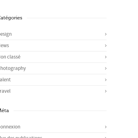
atégories
esign
News
on classé
hotography
alent
ravel
Méta
onnexion